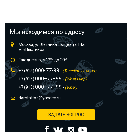
Мы находимся по адресу:
Москва, ул.Лётчика Грицевца 14а,
м. «Пыхтино»
Ежедневно, с 12
00
до 20
00
000-77-99
+7 (915)
-
(Телефон салона)
000−77−99
+7 (915)
-
(WhatsApp)
000−77−99
+7 (915)
-
(Viber)
domtattoo@yandex.ru
ЗАДАТЬ ВОПРОС