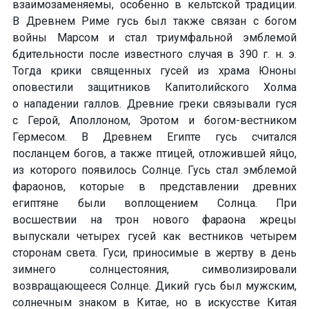
взаимозаменяемы, особенно в кельтской традиции.
В Древнем Риме гусь был также связан с богом
войны Марсом и стал триумфальной эмблемой
бдительности после известного случая в 390 г. н. э.
Тогда крики священных гусей из храма Юноны
оповестили защитников Капитолийского Холма
о нападении галлов. Древние греки связывали гуся
с Герой, Аполлоном, Эротом
и богом-вестником
Гермесом. В Древнем Египте гусь считался
посланцем богов, а также птицей, отложившей яйцо,
из которого появилось Солнце. Гусь стал эмблемой
фараонов, которые в представлении древних
египтяне были воплощением Солнца. При
восшествии на трон нового фараона жрецы
выпускали четырех гусей как вестников четырем
сторонам света. Гуси, приносимые в жертву в день
зимнего солнцестояния, символизировали
возвращающееся Солнце. Дикий гусь был мужским,
солнечным знаком в Китае, но в искусстве Китая