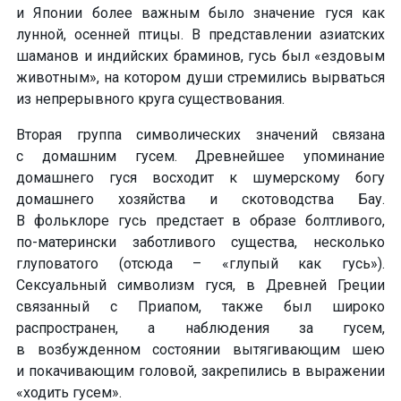
и Японии более важным было значение гуся как
лунной, осенней птицы. В представлении азиатских
шаманов и индийских браминов, гусь был «ездовым
животным», на котором души стремились вырваться
из непрерывного круга существования.
Вторая группа символических значений связана
с домашним гусем. Древнейшее упоминание
домашнего гуся восходит к шумерскому богу
домашнего хозяйства и скотоводства Бау.
В фольклоре гусь предстает в образе болтливого,
по-матерински
заботливого существа, несколько
глуповатого (отсюда – «глупый как гусь»).
Сексуальный символизм гуся, в Древней Греции
связанный с Приапом, также был широко
распространен, а наблюдения за гусем,
в возбужденном состоянии вытягивающим шею
и покачивающим головой, закрепились в выражении
«ходить гусем».