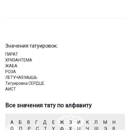
Значения татуировок:
ПИРАТ
ХРИЗАНТЕМА
ЖАБА
РОЗА
ЛЕТУЧАЯ МЫШЬ
Татуировка СЕРДЦЕ.
АИСТ
Все значения тату по алфавиту
А
Б
В
Г
Д
Е
Ж
З
И
К
Л
М
Н
О
П
Р
С
Т
У
Ф
Х
Ц
Ч
Ш
Э
Я