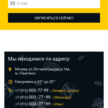
Мы находимся по адресу:
Москва, ул.Лётчика Грицевца 14а,
м. «Пыхтино»
Ежедневно, с 12
00
до 20
00
000-77-99
+7 (915)
-
(Телефон салона)
000−77−99
+7 (915)
-
(WhatsApp)
000−77−99
+7 (915)
-
(Viber)