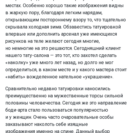
местах
. Особенно хорошо такие изображения видны
в жаркую пору, благодаря легким нарядам,
открывающим постороннему взору то, что тщательно
скрывала холодная зима. Обзавестись татуировкой
впервые или дополнить арсенал уже имеющихся
рисунков на теле желают сегодня многие,
но
немногие на это решаются
. Сегодняшний клиент
нашего
тату-салона
— это тот, кто захотел сделать
«наколку» уже много лет назад, но долго не мог
определиться, в каком месте и
у какого мастера стоит
«набить» вожделенное нательное «украшение».
Сравнительно недавно татуировки
наносились
преимущественно
на мужественные торсы сильной
половины человечества
. Сегодня же это направление
боди-арта
стало
пользоваться популярностью
и у женщин
. Очень часто очаровательные особы
заказывают наколоть себе
изящные
изображения именно на спине
. Данный выбор