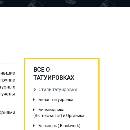
ВСЕ О
 жившие
ТАТУИРОВКАХ
 группе
турных
Стили татуировки
лучены
Белая татуировка
Биомеханика
орнями
(Biomechanics) и Органика
Блэкворк ( Blackwork)