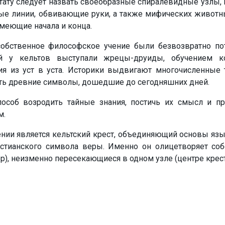
тату следует назвать своеобразные
спиралевидные узлы
,
мые линии, обвивающие руки, а также мифических животн
имеющие начала и конца.
собственное философское учение были безвозвратно по
ий у кельтов выступали
жрецы-друиды,
обучением к
ия из уст в уста. Историки выдвигают многочисленные 
ть древние символы
, дошедшие до сегодняшних дней.
особ возродить тайные знания,
постичь их смысл
и пр
м.
ении является
кельтский крест
, объединяющий основы язы
ристианского символа веры. Именно он
олицетворяет соб
ер), неизменно пересекающиеся в одном узле (центре крест