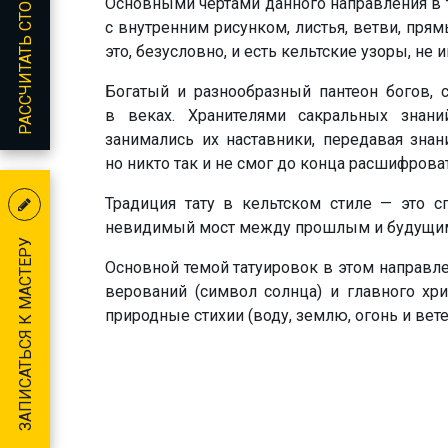
РАССЧИТАТЬ СТОИМОСТЬ
Основными чертами данного направления в 
с внутренним рисунком, листья, ветви, пря
это, безусловно, и есть
кельтские узоры
, не 
Богатый и разнообразный пантеон богов, 
в веках. Хранителями сакральных знан
занимались их наставники, передавая знан
но
никто
так и
не смог
до конца
расшифрова
Традиция
тату в кельтском стиле
— это сп
невидимый мост между прошлым и будущи
ЗАПИСАТЬСЯ К МАСТЕРУ
Основной темой татуировок в этом направл
верований (символ солнца) и главного х
природные стихии
(воду, землю, огонь и вет