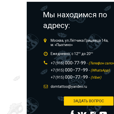
Мы находимся по
адресу:
Москва, ул.Лётчика Грицевца 14а,
м. «Пыхтино»
Ежедневно, с 12
00
до 20
00
000-77-99
+7 (915)
-
(Телефон сало
000−77−99
+7 (915)
-
(WhatsApp)
000−77−99
+7 (915)
-
(Viber)
domtattoo@yandex.ru
ЗАДАТЬ ВОПРОС