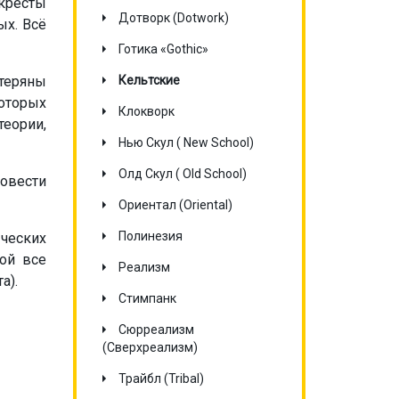
 кресты
Дотворк (Dotwork)
ых. Всё
Готика «Gothic»
теряны
Кельтские
оторых
Клокворк
теории,
Нью Скул ( New School)
Олд Скул ( Old School)
овести
Ориентал (Oriental)
Полинезия
ческих
ой все
Реализм
а).
Стимпанк
Сюрреализм
(Сверхреализм)
Трайбл (Tribal)