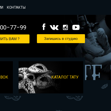
ИИ
КОНТАКТЫ
000−77−99
Запишись в студию
ИТЬ ВАМ ?
ОВОК
КАТАЛОГ ТАТУ