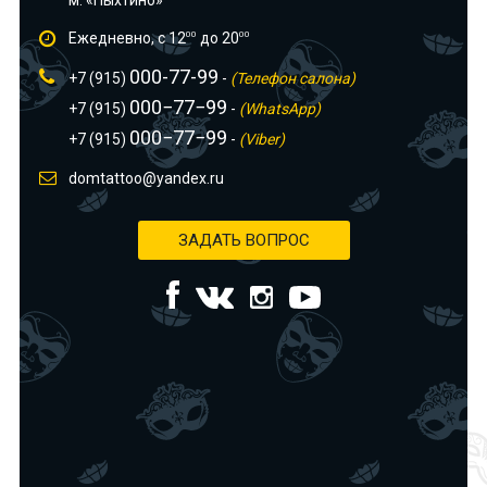
м. «Пыхтино»
Ежедневно, с 12
00
до 20
00
000-77-99
+7 (915)
-
(Телефон салона)
000−77−99
+7 (915)
-
(WhatsApp)
000−77−99
+7 (915)
-
(Viber)
domtattoo@yandex.ru
ЗАДАТЬ ВОПРОС