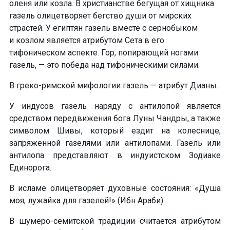
оленя или козла
. В христианстве бегущая от хищника
газель олицетворяет бегство души от мирских
страстей
. У египтян газель вместе с сернобыком
и козлом является атрибутом Сета в его
тифоническом аспекте. Гор, попирающий ногами
газель, — это победа над тифоническими силами.
В греко-римской
мифологии газель — атрибут Дианы.
У индусов
газель наряду с антилопой
является
средством передвижения бога Луны Чандры
, а также
символом Шивы
, который ездит на колеснице,
запряженной газелями или антилопами. Газель или
антилопа представляют в индуистском Зодиаке
Единорога
.
В исламе олицетворяет
духовные состояния
: «Душа
моя, лужайка для газелей!» (Ибн Араби).
В шумеро-семитской
традиции считается атрибутом