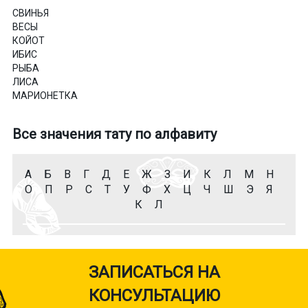
СВИНЬЯ
ВЕСЫ
КОЙОТ
ИБИС
РЫБА
ЛИСА
МАРИОНЕТКА
Все значения тату по алфавиту
А
Б
В
Г
Д
Е
Ж
З
И
К
Л
М
Н
О
П
Р
С
Т
У
Ф
Х
Ц
Ч
Ш
Э
Я
К
Л
ЗАПИСАТЬСЯ НА
КОНСУЛЬТАЦИЮ