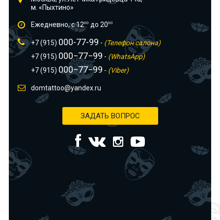
м. «Пыхтино»
Ежедневно, с 12
00
до 20
00
000-77-99
+7 (915)
-
(Телефон салона)
000−77−99
+7 (915)
-
(WhatsApp)
000−77−99
+7 (915)
-
(Viber)
domtattoo@yandex.ru
ЗАДАТЬ ВОПРОС