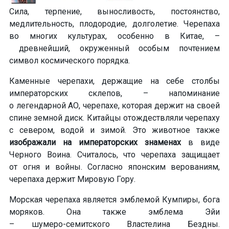
Сила, терпение, выносливость, постоянство,
медлительность, плодородие, долголетие
. Черепаха
во многих культурах, особенно в Китае, –
древнейший, окруженный особым почтением
символ космического порядка.
Каменные черепахи, держащие на себе столбы
императорских склепов, – напоминание
о легендарной АО, черепахе, которая держит на своей
спине земной диск. Китайцы отождествляли черепаху
с севером, водой и зимой. Это животное также
изображали на императорских знаменах
в виде
Черного Воина. Считалось, что черепаха защищает
от огня и войны. Согласно японским верованиям,
черепаха держит Мировую Гору.
Морская черепаха является эмблемой Кумпиры, бога
моряков.
Она также эмблема Эйи
– шумеро-семитского
Властелина Бездны.