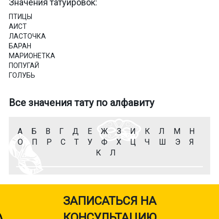
Значения татуировок:
ПТИЦЫ
АИСТ
ЛАСТОЧКА
БАРАН
МАРИОНЕТКА
ПОПУГАЙ
ГОЛУБЬ
Все значения тату по алфавиту
А
Б
В
Г
Д
Е
Ж
З
И
К
Л
М
Н
О
П
Р
С
Т
У
Ф
Х
Ц
Ч
Ш
Э
Я
К
Л
ЗАПИСАТЬСЯ НА
КОНСУЛЬТАЦИЮ