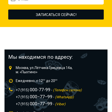
Мы находимся по адресу:
Москва, ул.Лётчика Грицевца 14а,
м. «Пыхтино»
Ежедневно, с 12
00
до 20
00
000-77-99
+7 (915)
-
(Телефон салона)
000−77−99
+7 (915)
-
(WhatsApp)
000−77−99
+7 (915)
-
(Viber)