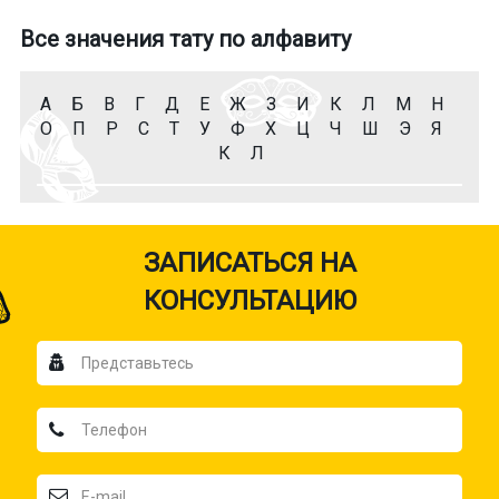
Все значения тату по алфавиту
А
Б
В
Г
Д
Е
Ж
З
И
К
Л
М
Н
О
П
Р
С
Т
У
Ф
Х
Ц
Ч
Ш
Э
Я
К
Л
ЗАПИСАТЬСЯ НА
КОНСУЛЬТАЦИЮ