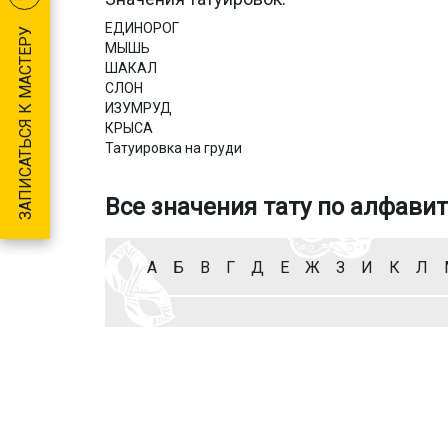
ЕДИНОРОГ
ЗАПИСАТЬСЯ К МАСТЕРУ
МЫШЬ
ШАКАЛ
СЛОН
ИЗУМРУД
КРЫСА
Татуировка на груди
Все значения тату по алфавит
А
Б
В
Г
Д
Е
Ж
З
И
К
Л