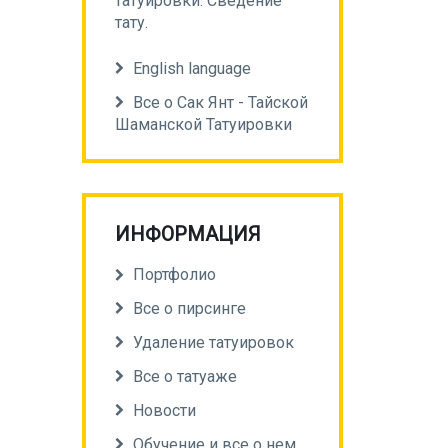
татуировки. Сведение
тату.
English language
Все о Сак Янт - Тайской
Шаманской Татуировки
ИНФОРМАЦИЯ
Портфолио
Все о пирсинге
Удаление татуировок
Все о татуаже
Новости
Обучение и все о нем