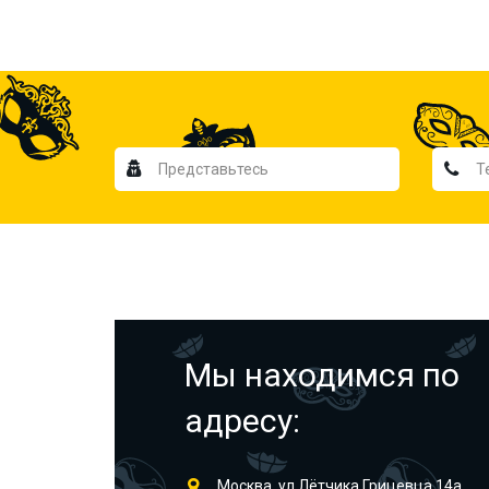
Мы находимся по
адресу:
Москва, ул.Лётчика Грицевца 14а,