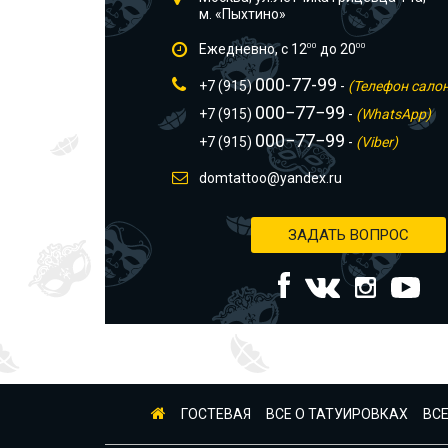
м. «Пыхтино»
Ежедневно, с 12
00
до 20
00
000-77-99
+7 (915)
-
(Телефон сало
000−77−99
+7 (915)
-
(WhatsApp)
000−77−99
+7 (915)
-
(Viber)
domtattoo@yandex.ru
ЗАДАТЬ ВОПРОС
ГОСТЕВАЯ
ВСЕ О ТАТУИРОВКАХ
ВСЕ