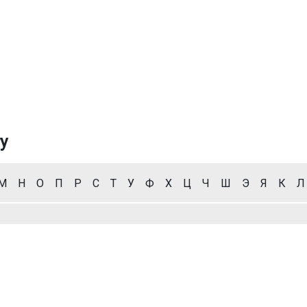
у
М
Н
О
П
Р
С
Т
У
Ф
Х
Ц
Ч
Ш
Э
Я
К
Л