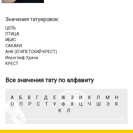
Значения татуировок:
ЦЕПЬ
ПТИЦА
ИБИС
САКАКИ
АНК (ЕГИПЕТСКИЙ КРЕСТ)
Иероглиф Удача
КРЕСТ
Все значения тату по алфавиту
А
Б
В
Г
Д
Е
Ж
З
И
К
Л
М
Н
О
П
Р
С
Т
У
Ф
Х
Ц
Ч
Ш
Э
Я
К
Л