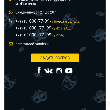
м. «Пыхтино»
Ежедневно, с 12
00
до 20
00
000-77-99
+7 (915)
-
(Телефон салона)
000−77−99
+7 (915)
-
(WhatsApp)
000−77−99
+7 (915)
-
(Viber)
domtattoo@yandex.ru
ЗАДАТЬ ВОПРОС