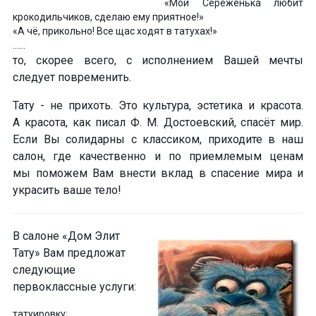
«Мой Серёженька любит
крокодильчиков, сделаю ему приятное!»
«А чё, прикольно! Все щас ходят в татухах!»
……
то, скорее всего, с исполнением Вашей мечты
следует повременить.
Тату - не прихоть
. Это
культура, эстетика и красота
.
А красота, как писал Ф. М. Достоевский, спасёт мир.
Если Вы солидарны с классиком, приходите
в наш
салон
, где
качественно и по приемлемым ценам
мы поможем Вам внести вклад в спасение мира и
украсить ваше тело
!
В
салоне «Дом Элит
Тату»
Вам предложат
следующие
первоклассные
услуги:
татуировку;