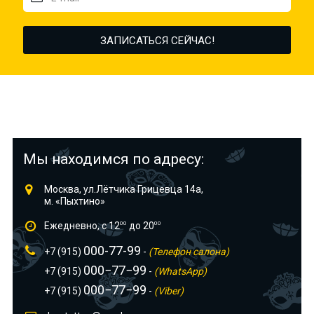
Мы находимся по адресу:
Москва, ул.Лётчика Грицевца 14а,
м. «Пыхтино»
Ежедневно, с 12
00
до 20
00
000-77-99
+7 (915)
-
(Телефон салона)
000−77−99
+7 (915)
-
(WhatsApp)
000−77−99
+7 (915)
-
(Viber)