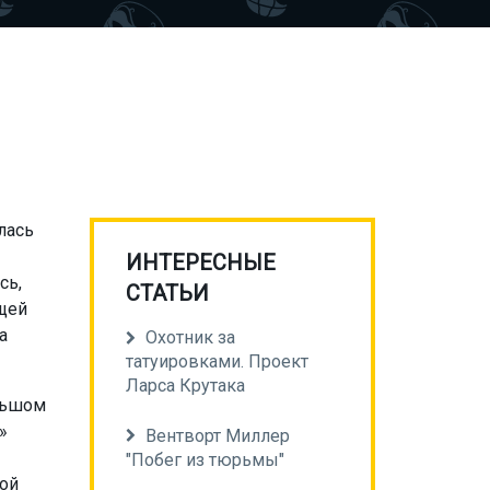
лась
ИНТЕРЕСНЫЕ
сь,
СТАТЬИ
ущей
а
Охотник за
татуировками. Проект
Ларса Крутака
ольшом
»
Вентворт Миллер
"Побег из тюрьмы"
ной