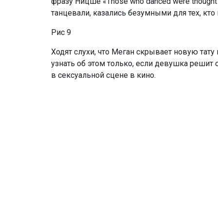
фразу Ницше «Those who danced were thought to 
танцевали, казались безумными для тех, кто
Рис 9
Ходят слухи, что Меган скрывает новую тату н
узнать об этом только, если девушка решит
в сексуальной сцене в кино.