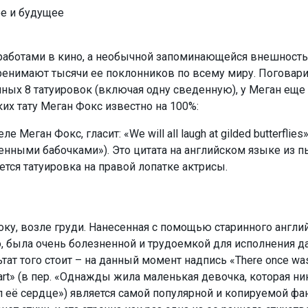
ее и будущее
 работами в кино, а необычной запоминающейся внешност
ренимают тысячи ее поклонников по всему миру. Поговар
ых 8 татуировок (включая одну сведенную), у Меган еще 
аких тату Меган Фокс известно на 100%:
е Меган Фокс, гласит: «We will all laugh at gilded butterflies
енными бабочками»). Это цитата на английском языке из 
тся татуировка на правой лопатке актрисы.
оку, возле груди. Нанесенная с помощью старинного англи
о, была очень болезненной и трудоемкой для исполнения 
тат того стоит – на данный момент надпись «There once was a
r heart» (в пер. «Однажды жила маленькая девочка, которая н
л её сердце») является самой популярной и копируемой фа