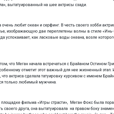
ла», вытатуированный на шее актрисы сзади.
 очень любит океан и серфинг. В честь своего хобби актри
тье, изображающую две переплетены волны в стиле
«Инь-
да успокаивает, как ласковые воды океана, возле которог
 о том, что Меган начала встречаться с Брайаном Остином Гр
особенному
отметит этот важный для нее жизненный этап. 
о, что актриса сделала татуировку курсивом с именем Брай
ться только любимый мужчина.
й площадке фильма «Игры страсти», Меган Фокс была пор
ь своего друга, она вытатуировала на правом боку знаме