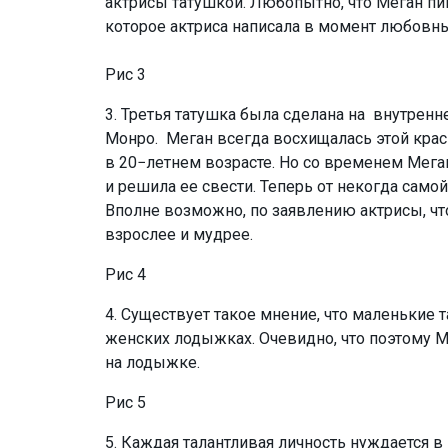
актрисы татушкой. Любопытно, что Меган пише
которое актриса написала в момент любовн
Рис 3
3. Третья татушка была сделана на внутрен
Монро. Меган всегда восхищалась этой крас
в 20−летнем возрасте. Но со временем Меган
и решила ее свести. Теперь от некогда сам
Вполне возможно, по заявлению актрисы, что
взрослее и мудрее.
Рис 4
4. Существует такое мнение, что маленькие 
женских лодыжках. Очевидно, что поэтому М
на лодыжке.
Рис 5
5. Каждая талантливая личность нуждается 