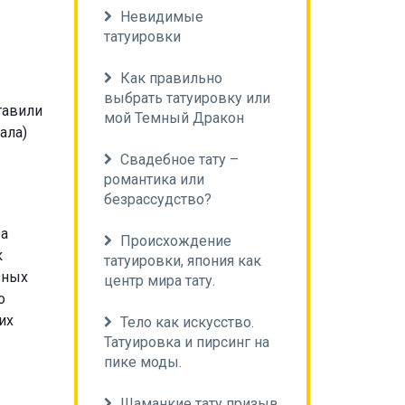
Невидимые
татуировки
Как правильно
выбрать татуировку или
тавили
мой Темный Дракон
ала)
Свадебное тату –
романтика или
безрассудство?
ра
Происхождение
к
татуировки, япония как
зных
центр мира тату.
о
их
Тело как искусство.
Татуировка и пирсинг на
пике моды.
Шаманкие тату призыв