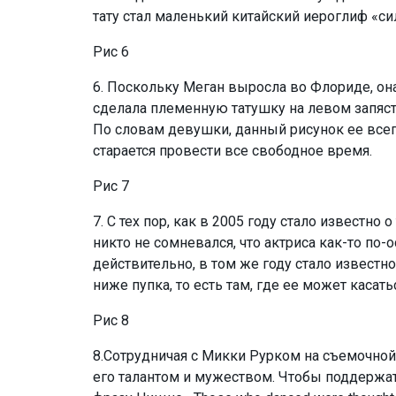
тату стал маленький китайский иероглиф «си
Рис 6
6. Поскольку Меган выросла во Флориде, она
сделала племенную татушку на левом запяс
По словам девушки, данный рисунок ее всег
старается провести все свободное время.
Рис 7
7. С тех пор, как в 2005 году стало известно
никто не сомневался, что актриса
как-то
по-
действительно, в том же году стало известн
ниже пупка, то есть там, где ее может каса
Рис 8
8.Сотрудничая с Микки Рурком на съемочно
его талантом и мужеством. Чтобы поддержат