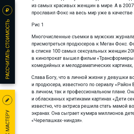
из самых красивых женщин в мире. А в 200
прославил Фокс на весь мир уже в качестве 
РАССЧИТАТЬ СТОИМОСТЬ
Рис 1
Многочисленные съемки в мужских журналах
присмотреться продюсеров к Меган Фокс. Фо
в списке 100 самых сексуальных женщин 2006
в кинопрокат вышел фильм «Трансформеры». 
комедийных и мелодраматических картинах, к
Слава Богу, что в личной жизни у девушки вс
и продюсера, известного по сериалу «Район
в личном, так и профессиональном плане. Он
и обласканных критиками картинах «Дети с
известно, что актриса решила стать мамой в
экранах. Она сыграет кумира миллионов дете
«Черепашках-ниндзя».