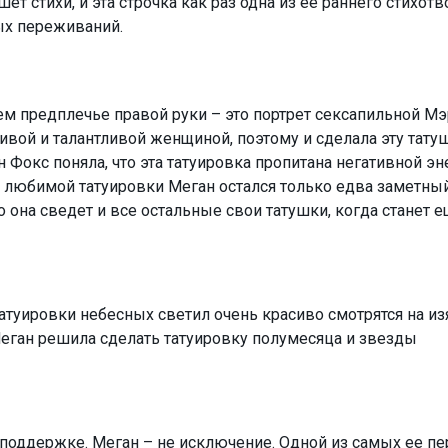
т стихи, и эта строчка как раз одна из ее раннего стихотв
ых переживаний.
нем предплечье правой руки – это портрет сексапильной М
ивой и талантливой женщиной, поэтому и сделала эту тату
 Фокс поняла, что эта татуировка пропитана негативной эн
ой любимой татуировки Меган остался только едва заметны
 она сведет и все остальные свои татушки, когда станет 
татуировки небесных светил очень красиво смотрятся на и
еган решила сделать татуировку полумесяца и звезды
в поддержке. Меган – не исключение. Одной из самых ее п