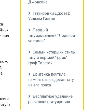
Джонсона
Татуировки Джозеф
Уильям Гилган.
са
Янь».
Первый
татуированный "Ледяной
о она
человек"
Самый «старый» стиль
тату и первый "фрик"
ином,
граф Толстой
И,
на
Британка почтила
память отца, сделав тату
из его праха
Бесплатное удаление
ажена
расистских татуировок
нитую