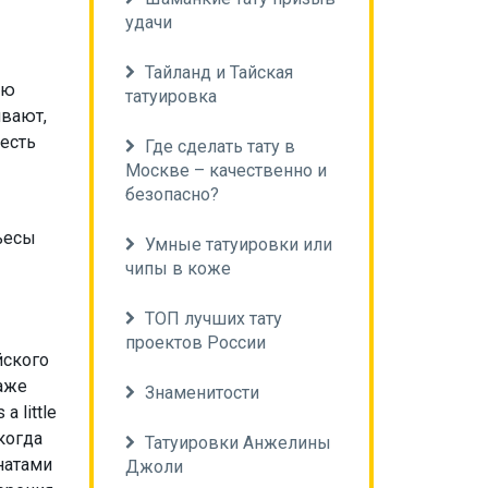
удачи
Тайланд и Тайская
ью
татуировка
ивают,
есть
Где сделать тату в
Москве – качественно и
безопасно?
»
пьесы
Умные татуировки или
чипы в коже
ТОП лучших тату
проектов России
йского
даже
Знаменитости
 little
икогда
Татуировки Анжелины
натами
Джоли