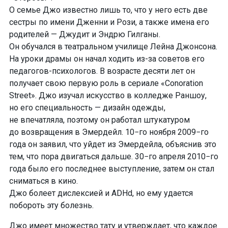
О семье Джо известно лишь то, что у него есть две
сестры по имени Дженни и Рози, а также имена его
родителей — Джудит и Эндрю Гилганы.
Он обучался в театральном училище Лейна Джонсона.
На уроки драмы он начал ходить
из-за
советов его
педагогов-психологов.
В возрасте десяти лет он
получает свою первую роль в сериале «Conoration
Street». Джо изучал искусство в колледже Раншоу,
но его специальность — дизайн одежды,
не впечатляла, поэтому он работал штукатуром
до возвращения в Эмердейл. 10−го ноября 2009−го
года он заявил, что уйдет из Эмердейла, объяснив это
тем, что пора двигаться дальше. 30−го апреля 2010−го
года было его последнее выступление, затем он стал
сниматься в кино.
Джо болеет дислексией и ADHd, но ему удается
побороть эту болезнь.
Джо имеет множество тату и утверждает, что каждое