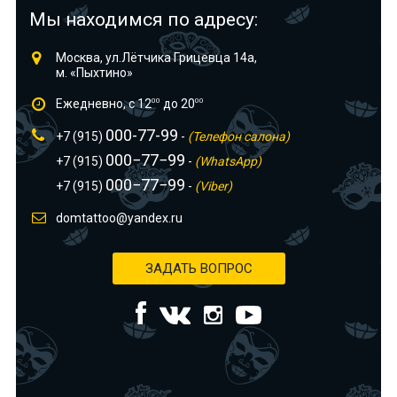
Мы находимся по адресу:
Москва, ул.Лётчика Грицевца 14а,
м. «Пыхтино»
Ежедневно, с 12
00
до 20
00
000-77-99
+7 (915)
-
(Телефон салона)
000−77−99
+7 (915)
-
(WhatsApp)
000−77−99
+7 (915)
-
(Viber)
domtattoo@yandex.ru
ЗАДАТЬ ВОПРОС