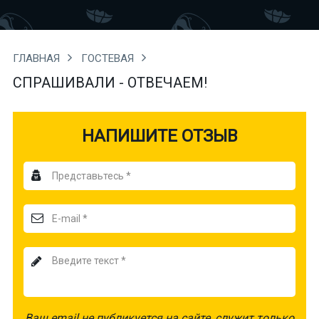
ГЛАВНАЯ
ГОСТЕВАЯ
СПРАШИВАЛИ - ОТВЕЧАЕМ!
НАПИШИТЕ ОТЗЫВ
Антиспам
-
не
удалять!
Ваш email не публикуется на сайте, служит только