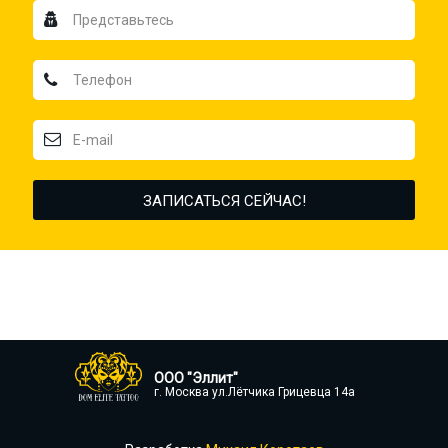
ООО "Эллит"
г. Москва ул.Лётчика Грицевца 14а