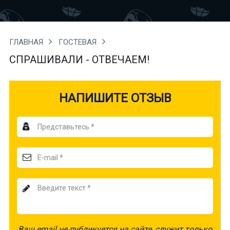
ГЛАВНАЯ
ГОСТЕВАЯ
СПРАШИВАЛИ - ОТВЕЧАЕМ!
НАПИШИТЕ ОТЗЫВ
Антиспам
-
не
удалять!
Ваш email не публикуется на сайте, служит только