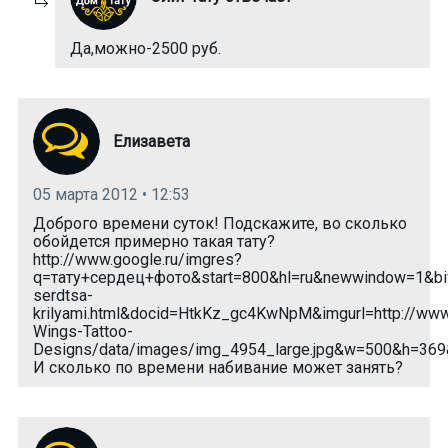
Да,можно-2500 руб.
Елизавета
05 марта 2012 • 12:53
Доброго времени суток! Подскажите, во сколько
обойдется примерно такая тату?
http://www.google.ru/imgres?
q=тату+сердец+фото&start=800&hl=ru&newwindow=1&biw=1
serdtsa-
krilyami.html&docid=HtkKz_gc4KwNpM&imgurl=http://www
Wings-Tattoo-
Designs/data/images/img_4954_large.jpg&w=500&h=36
И сколько по времени набивание может занять?