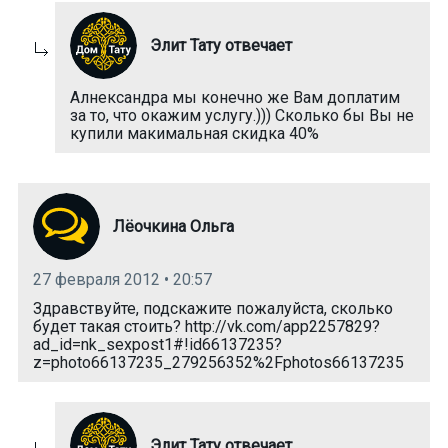
Элит Тату отвечает
Алнександра мы конечно же Вам доплатим
за то, что окажим услугу.))) Сколько бы Вы не
купили макимальная скидка 40%
Лёочкина Ольга
27 февраля 2012 • 20:57
Здравствуйте, подскажите пожалуйста, сколько
будет такая стоить? http://vk.com/app2257829?
ad_id=nk_sexpost1#!id66137235?
z=photo66137235_279256352%2Fphotos66137235
Элит Тату отвечает