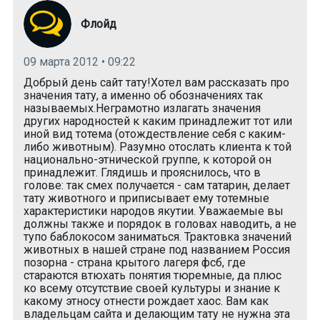
Флойд
09 марта 2012 • 09:22
Добрый день сайт тату!Хотел вам рассказать про
значения тату, а именно об обозначениях так
называемых.Неграмотно излагать значения
других народностей к каким принадлежит тот или
иной вид тотема (отождествление себя с каким-
либо животным). Разумно отослать клиента к той
национально-этнической группе, к которой он
принадлежит. Глядишь и прояснилось, что в
голове: так смех получается - сам татарин, делает
тату животного и приписывает ему тотемные
характеристики народов якутии. Уважаемые вы
должны также и порядок в головах наводить, а не
тупо баблокосом заниматься. Трактовка значений
животных в нашей стране под названием Россия
позорна - страна крытого лагеря фсб, где
стараются втюхать понятия тюремные, да плюс
ко всему отсутствие своей культуры и знание к
какому этносу отнести рождает хаос. Вам как
владельцам сайта и делающим тату не нужна эта