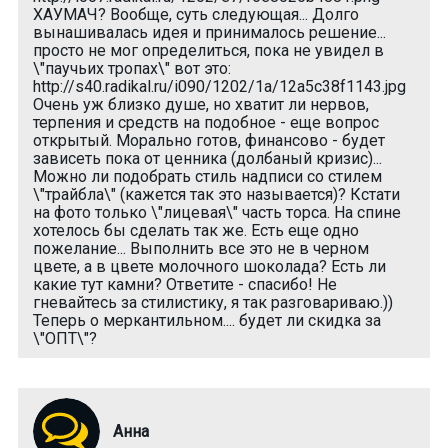
ХАУМАЧ? Вообще, суть следующая... Долго
вынашивалась идея и принималось решение...
просто не мог определиться, пока не увидел в
\"паучьих тропах\" вот это:
http://s40.radikal.ru/i090/1202/1a/12a5c38f1143.jpg
Очень уж близко душе, но хватит ли нервов,
терпения и средств на подобное - еще вопрос
открытый. Морально готов, финансово - будет
зависеть пока от ценника (долбаный кризис)...
Можно ли подобрать стиль надписи со стилем
\"трайбла\" (кажется так это называется)? Кстати
на фото только \"лицевая\" часть торса. На спине
хотелось бы сделать так же. Есть еще одно
пожелание... Выполнить все это не в черном
цвете, а в цвете молочного шоколада? Есть ли
какие тут камни? Ответите - спасибо! Не
гневайтесь за стилистику, я так разговариваю.))
Теперь о меркантильном.... будет ли скидка за
\"ОПТ\"?
Анна