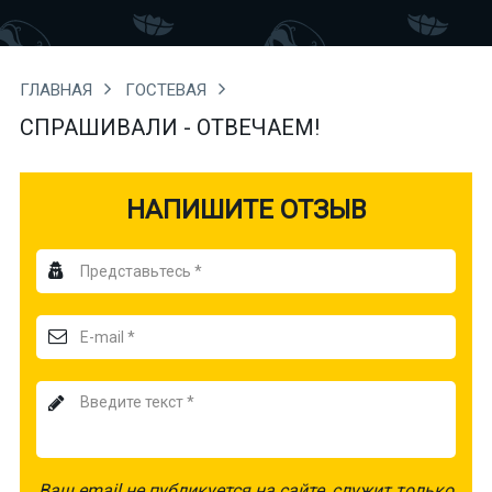
ГЛАВНАЯ
ГОСТЕВАЯ
СПРАШИВАЛИ - ОТВЕЧАЕМ!
НАПИШИТЕ ОТЗЫВ
Антиспам
-
не
удалять!
Ваш email не публикуется на сайте, служит только