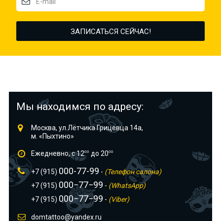
Мы находимся по адресу:
Москва, ул.Лётчика Грицевца 14а,
м. «Пыхтино»
Ежедневно, с 12
00
до 20
00
000-77-99
+7 (915)
-
(Телефон салона)
000−77−99
+7 (915)
-
(WhatsApp)
000−77−99
+7 (915)
-
(Viber)
domtattoo@yandex.ru