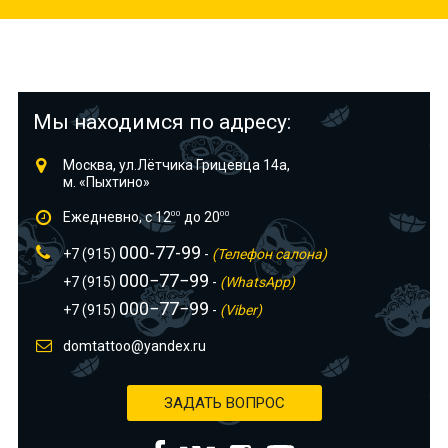
Мы находимся по адресу:
Москва, ул.Лётчика Грицевца 14а,
м. «Пыхтино»
Ежедневно, с 12
00
до 20
00
000-77-99
+7 (915)
-
(Телефон салона)
000−77−99
+7 (915)
-
(WhatsApp)
000−77−99
+7 (915)
-
(Viber)
domtattoo@yandex.ru
ЗАДАТЬ ВОПРОС