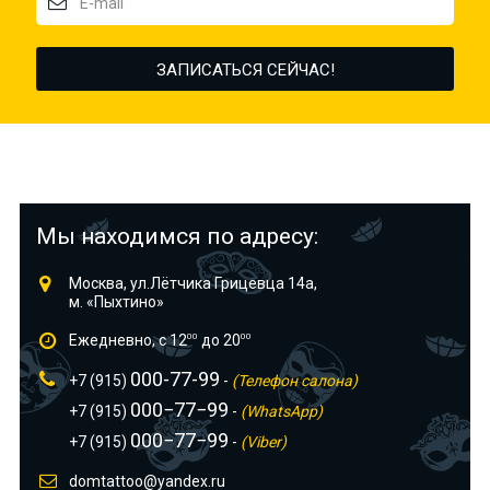
Мы находимся по адресу:
Москва, ул.Лётчика Грицевца 14а,
м. «Пыхтино»
Ежедневно, с 12
00
до 20
00
000-77-99
+7 (915)
-
(Телефон салона)
000−77−99
+7 (915)
-
(WhatsApp)
000−77−99
+7 (915)
-
(Viber)
domtattoo@yandex.ru