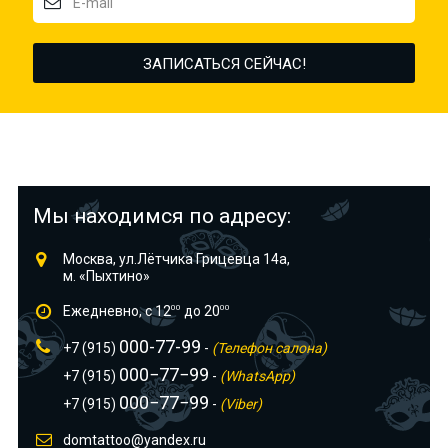
Мы находимся по адресу:
Москва, ул.Лётчика Грицевца 14а,
м. «Пыхтино»
Ежедневно, с 12
00
до 20
00
000-77-99
+7 (915)
-
(Телефон салона)
000−77−99
+7 (915)
-
(WhatsApp)
000−77−99
+7 (915)
-
(Viber)
domtattoo@yandex.ru