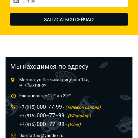
Мы находимся по адресу:
Москва, ул.Лётчика Грицевца 14а,
м. «Пыхтино»
Ежедневно, с 12
00
до 20
00
000-77-99
+7 (915)
-
(Телефон салона)
000−77−99
+7 (915)
-
(WhatsApp)
000−77−99
+7 (915)
-
(Viber)
domtattoo@yandex.ru