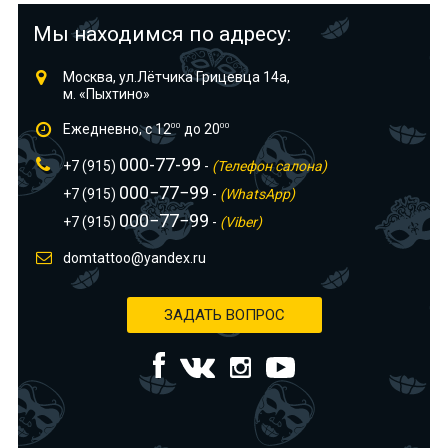
Мы находимся по адресу:
Москва, ул.Лётчика Грицевца 14а,
м. «Пыхтино»
Ежедневно, с 12
00
до 20
00
000-77-99
+7 (915)
-
(Телефон салона)
000−77−99
+7 (915)
-
(WhatsApp)
000−77−99
+7 (915)
-
(Viber)
domtattoo@yandex.ru
ЗАДАТЬ ВОПРОС