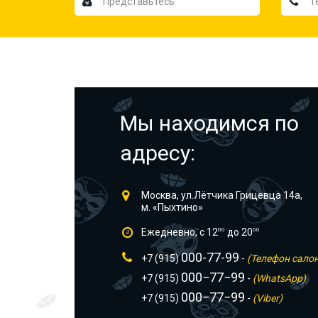
Мы находимся по
адресу:
Москва, ул.Лётчика Грицевца 14а,
м. «Пыхтино»
Ежедневно, с 12
00
до 20
00
000-77-99
+7 (915)
-
(Телефон сало
000−77−99
+7 (915)
-
(WhatsApp)
000−77−99
+7 (915)
-
(Viber)