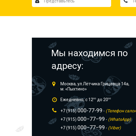
Мы находимся по
адресу:
Москва, ул.Лётчика Грицевца 14а,
м. «Пыхтино»
Ежедневно, с 12
00
до 20
00
000-77-99
+7 (915)
-
(Телефон сало
000−77−99
+7 (915)
-
(WhatsApp)
000−77−99
+7 (915)
-
(Viber)