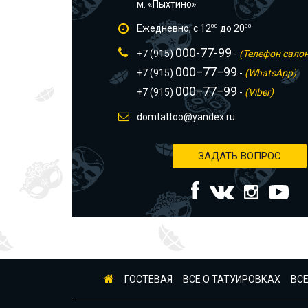
м. «Пыхтино»
Ежедневно, с 12
00
до 20
00
000-77-99
+7 (915)
-
(Телефон сало
000−77−99
+7 (915)
-
(WhatsApp)
000−77−99
+7 (915)
-
(Viber)
domtattoo@yandex.ru
ЗАДАТЬ ВОПРОС
ГОСТЕВАЯ
ВСЕ О ТАТУИРОВКАХ
ВСЕ