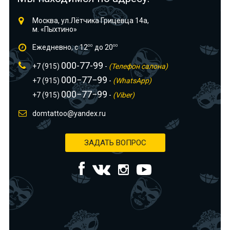
Москва, ул.Лётчика Грицевца 14а,
м. «Пыхтино»
Ежедневно, с 12
00
до 20
00
000-77-99
+7 (915)
-
(Телефон салона)
000−77−99
+7 (915)
-
(WhatsApp)
000−77−99
+7 (915)
-
(Viber)
domtattoo@yandex.ru
ЗАДАТЬ ВОПРОС