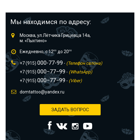
Мы находимся по адресу:
Москва, ул.Лётчика Грицевца 14а,
м. «Пыхтино»
Ежедневно, с 12
00
до 20
00
000-77-99
+7 (915)
-
(Телефон салона)
000−77−99
+7 (915)
-
(WhatsApp)
000−77−99
+7 (915)
-
(Viber)
domtattoo@yandex.ru
ЗАДАТЬ ВОПРОС