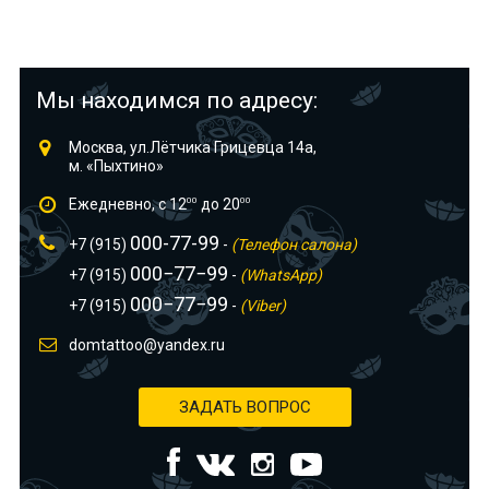
Мы находимся по адресу:
Москва, ул.Лётчика Грицевца 14а,
м. «Пыхтино»
Ежедневно, с 12
00
до 20
00
000-77-99
+7 (915)
-
(Телефон салона)
000−77−99
+7 (915)
-
(WhatsApp)
000−77−99
+7 (915)
-
(Viber)
domtattoo@yandex.ru
ЗАДАТЬ ВОПРОС