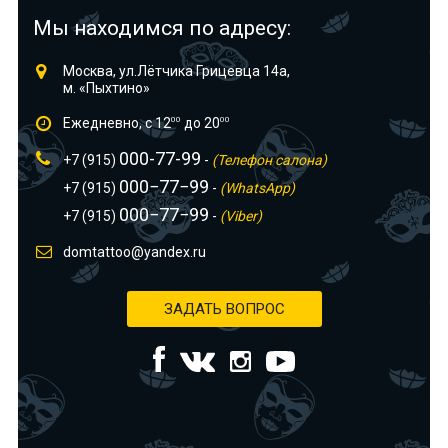
Мы находимся по адресу:
Москва, ул.Лётчика Грицевца 14а,
м. «Пыхтино»
Ежедневно, с 12
00
до 20
00
000-77-99
+7 (915)
-
(Телефон салона)
000−77−99
+7 (915)
-
(WhatsApp)
000−77−99
+7 (915)
-
(Viber)
domtattoo@yandex.ru
ЗАДАТЬ ВОПРОС