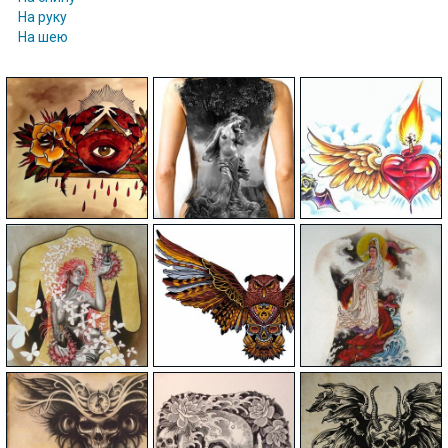
На руку
На шею