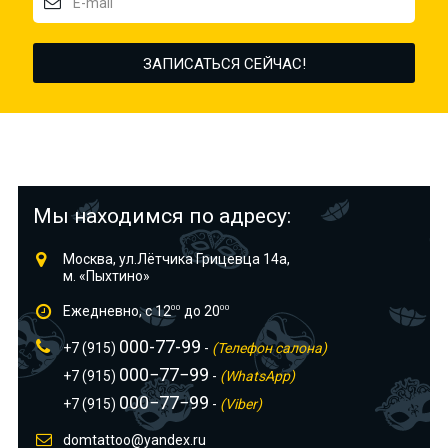
Мы находимся по адресу:
Москва, ул.Лётчика Грицевца 14а,
м. «Пыхтино»
Ежедневно, с 12
00
до 20
00
000-77-99
+7 (915)
-
(Телефон салона)
000−77−99
+7 (915)
-
(WhatsApp)
000−77−99
+7 (915)
-
(Viber)
domtattoo@yandex.ru