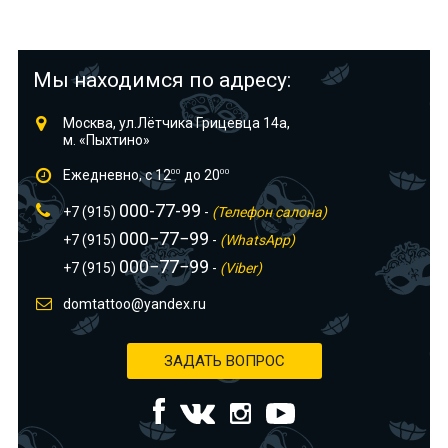
Мы находимся по адресу:
Москва, ул.Лётчика Грицевца 14а,
м. «Пыхтино»
Ежедневно, с 12
00
до 20
00
000-77-99
+7 (915)
-
(Телефон салона)
000−77−99
+7 (915)
-
(WhatsApp)
000−77−99
+7 (915)
-
(Viber)
domtattoo@yandex.ru
ЗАДАТЬ ВОПРОС