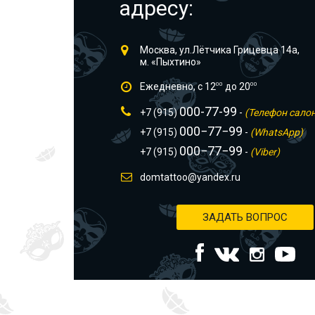
адресу:
Москва, ул.Лётчика Грицевца 14а,
м. «Пыхтино»
Ежедневно, с 12
00
до 20
00
000-77-99
+7 (915)
-
(Телефон сало
000−77−99
+7 (915)
-
(WhatsApp)
000−77−99
+7 (915)
-
(Viber)
domtattoo@yandex.ru
ЗАДАТЬ ВОПРОС