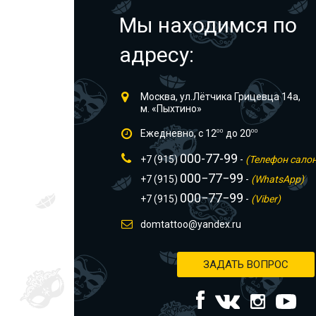
Мы находимся по
адресу:
Москва, ул.Лётчика Грицевца 14а,
м. «Пыхтино»
Ежедневно, с 12
00
до 20
00
000-77-99
+7 (915)
-
(Телефон сало
000−77−99
+7 (915)
-
(WhatsApp)
000−77−99
+7 (915)
-
(Viber)
domtattoo@yandex.ru
ЗАДАТЬ ВОПРОС