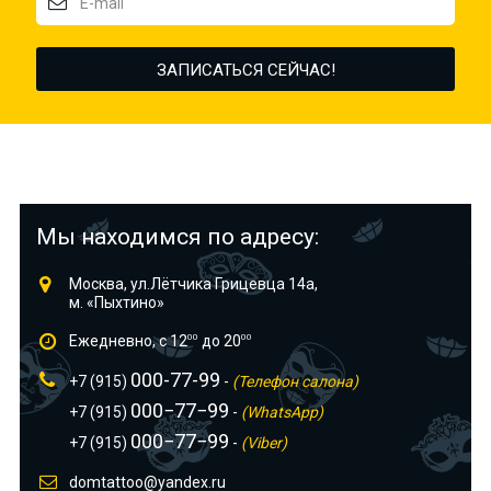
Мы находимся по адресу:
Москва, ул.Лётчика Грицевца 14а,
м. «Пыхтино»
Ежедневно, с 12
00
до 20
00
000-77-99
+7 (915)
-
(Телефон салона)
000−77−99
+7 (915)
-
(WhatsApp)
000−77−99
+7 (915)
-
(Viber)
domtattoo@yandex.ru