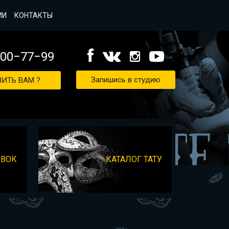
ИИ
КОНТАКТЫ
000−77−99
Запишись в студию
ИТЬ ВАМ ?
ОВОК
КАТАЛОГ ТАТУ