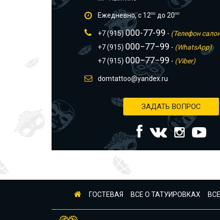
Ежедневно, с 12
00
до 20
00
000-77-99
+7 (915)
-
(Телефон сало
000−77−99
+7 (915)
-
(WhatsApp)
000−77−99
+7 (915)
-
(Viber)
domtattoo@yandex.ru
ЗАДАТЬ ВОПРОС
ГОСТЕВАЯ
ВСЕ О ТАТУИРОВКАХ
ВСЕ