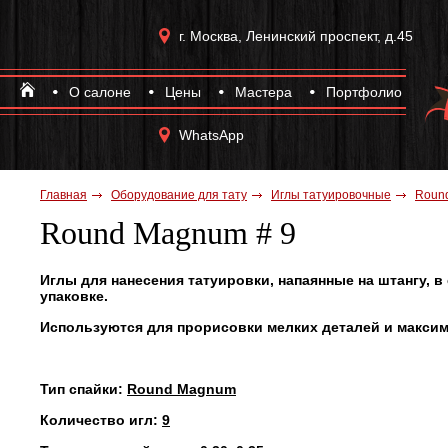
г. Москва, Ленинский проспект, д.45
О салоне
Цены
Мастера
Портфолио
WhatsApp
Главная
Оборудование для тату
Иглы татуировочные
Roun
Round Magnum # 9
Иглы для нанесения татуировки, напаянные на штангу, 
упаковке.
Используются для прорисовки мелких деталей и максим
Тип спайки:
Round Magnum
Количество игл:
9