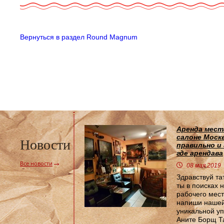
Вернуться в раздел Round Magnum
Аренда мест
салоне Москв
Новости
правильно и
где арендава
Все новости
08 мая 2019
Здравствуй та
ты в поисках 
рабочего мест
напиши наше
уникальной у
Аните Борщ Т