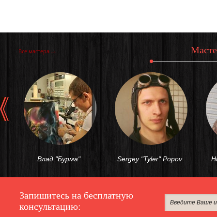
Масте
Все мастера
‹
Влад "Бурма"
Sergey "Tyler" Popov
Н
Запишитесь на бесплатную
Антиспам
консультацию:
-
не