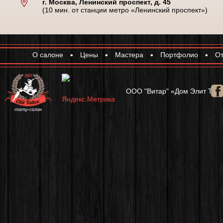
г. Москва, Ленинский проспект, д. 45
(10 мин. от станции метро «Ленинский проспект»)
О салоне
Цены
Мастера
Портфолио
О
ООО "Витар" «Дом Элит Тату