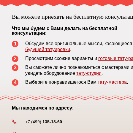
удалять!
Вы можете приехать на бесплатную консульта
Что мы будем с Вами делать на бесплатной
консультации:
Обсудим все оригинальные мысли, касающиеся
1
будущей татуировки
.
Просмотрим схожие варианты и
готовые тату-р
2
Вы сможете лично познакомиться с мастерами 
3
увидеть оборудование
тату-студии
.
Выберите понравившегося Вам
тату-мастера
.
4
Мы находимся по адресу:
+7 (499)
135-18-60