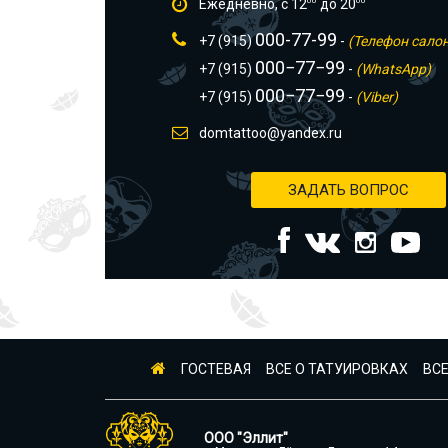
Ежедневно, с 12
00
до 20
00
000-77-99
+7 (915)
-
(Телефон сало
000−77−99
+7 (915)
-
(WhatsApp)
000−77−99
+7 (915)
-
(Viber)
domtattoo@yandex.ru
ЗАДАТЬ ВОПРОС
ГОСТЕВАЯ
ВСЕ О ТАТУИРОВКАХ
ВСЕ
ООО "Эллит"