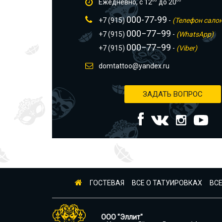
Ежедневно, с 12
00
до 20
00
000-77-99
+7 (915)
-
(Телефон сало
000−77−99
+7 (915)
-
(WhatsApp)
000−77−99
+7 (915)
-
(Viber)
domtattoo@yandex.ru
ЗАДАТЬ ВОПРОС
ГОСТЕВАЯ
ВСЕ О ТАТУИРОВКАХ
ВСЕ
ООО "Эллит"