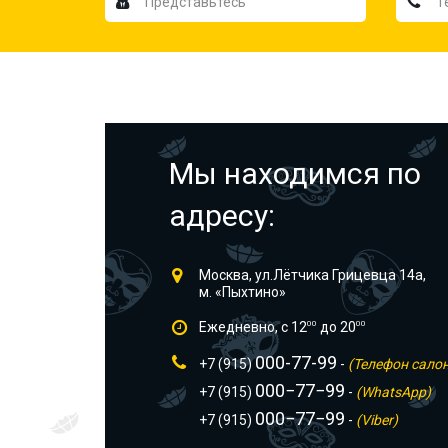
Мы находимся по
адресу:
Москва, ул.Лётчика Грицевца 14а,
м. «Пыхтино»
Ежедневно, с 12
00
до 20
00
000-77-99
+7 (915)
-
(Телефон сало
000−77−99
+7 (915)
-
(WhatsApp)
000−77−99
+7 (915)
-
(Viber)