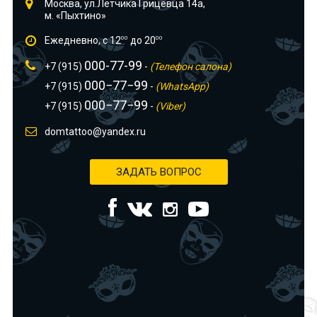
Москва, ул.Лётчика Грицевца 14а,
м. «Пыхтино»
Ежедневно, с 12
00
до 20
00
000-77-99
+7 (915)
-
(Телефон салона)
000−77−99
+7 (915)
-
(WhatsApp)
000−77−99
+7 (915)
-
(Viber)
domtattoo@yandex.ru
ЗАДАТЬ ВОПРОС