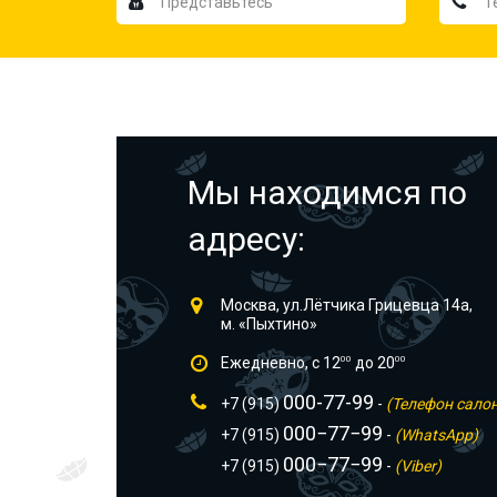
Мы находимся по
адресу:
Москва, ул.Лётчика Грицевца 14а,
м. «Пыхтино»
Ежедневно, с 12
00
до 20
00
000-77-99
+7 (915)
-
(Телефон сало
000−77−99
+7 (915)
-
(WhatsApp)
000−77−99
+7 (915)
-
(Viber)