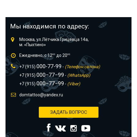
Мы находимся по адресу:
Москва, ул.Лётчика Грицевца 14а,
м. «Пыхтино»
Ежедневно, с 12
00
до 20
00
000-77-99
+7 (915)
-
(Телефон салона)
000−77−99
+7 (915)
-
(WhatsApp)
000−77−99
+7 (915)
-
(Viber)
domtattoo@yandex.ru
ЗАДАТЬ ВОПРОС