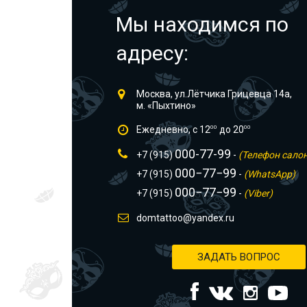
Мы находимся по
адресу:
Москва, ул.Лётчика Грицевца 14а,
м. «Пыхтино»
Ежедневно, с 12
00
до 20
00
000-77-99
+7 (915)
-
(Телефон сало
000−77−99
+7 (915)
-
(WhatsApp)
000−77−99
+7 (915)
-
(Viber)
domtattoo@yandex.ru
ЗАДАТЬ ВОПРОС