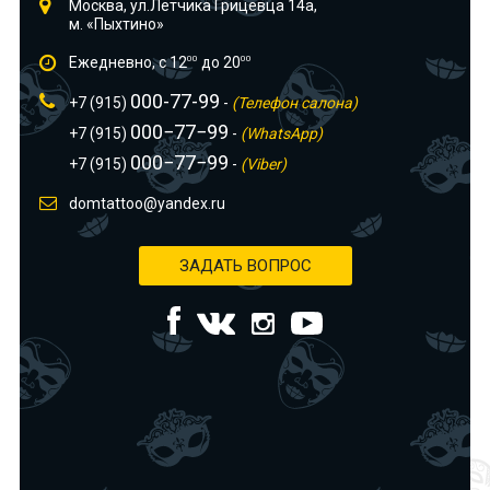
Москва, ул.Лётчика Грицевца 14а,
м. «Пыхтино»
Ежедневно, с 12
00
до 20
00
000-77-99
+7 (915)
-
(Телефон салона)
000−77−99
+7 (915)
-
(WhatsApp)
000−77−99
+7 (915)
-
(Viber)
domtattoo@yandex.ru
ЗАДАТЬ ВОПРОС