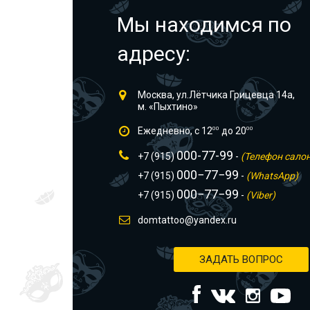
Мы находимся по
адресу:
Москва, ул.Лётчика Грицевца 14а,
м. «Пыхтино»
Ежедневно, с 12
00
до 20
00
000-77-99
+7 (915)
-
(Телефон сало
000−77−99
+7 (915)
-
(WhatsApp)
000−77−99
+7 (915)
-
(Viber)
domtattoo@yandex.ru
ЗАДАТЬ ВОПРОС