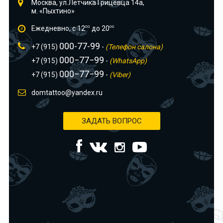
Москва, ул.Лётчика Грицевца 14а,
м. «Пыхтино»
Ежедневно, с 12
00
до 20
00
000-77-99
+7 (915)
-
(Телефон салона)
000−77−99
+7 (915)
-
(WhatsApp)
000−77−99
+7 (915)
-
(Viber)
domtattoo@yandex.ru
ЗАДАТЬ ВОПРОС