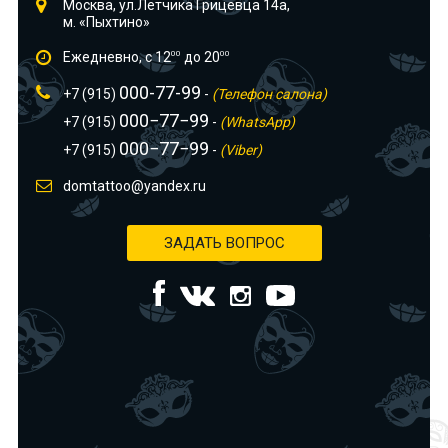
Москва, ул.Лётчика Грицевца 14а,
м. «Пыхтино»
Ежедневно, с 12
00
до 20
00
000-77-99
+7 (915)
-
(Телефон салона)
000−77−99
+7 (915)
-
(WhatsApp)
000−77−99
+7 (915)
-
(Viber)
domtattoo@yandex.ru
ЗАДАТЬ ВОПРОС