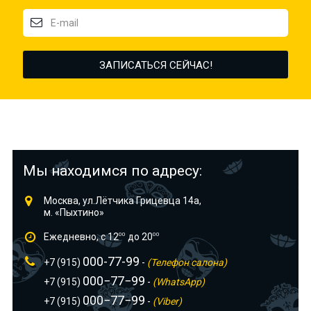
Мы находимся по адресу:
Москва, ул.Лётчика Грицевца 14а,
м. «Пыхтино»
Ежедневно, с 12
00
до 20
00
000-77-99
+7 (915)
-
(Телефон салона)
000−77−99
+7 (915)
-
(WhatsApp)
000−77−99
+7 (915)
-
(Viber)