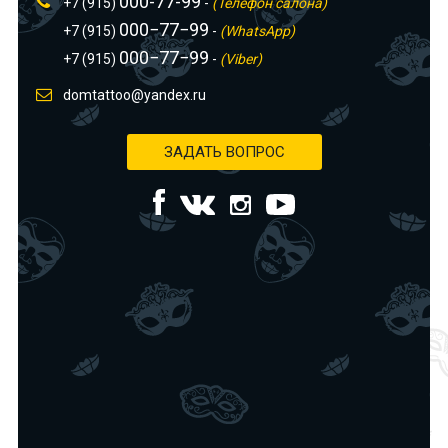
000-77-99
+7 (915)
-
(Телефон салона)
000−77−99
+7 (915)
-
(WhatsApp)
000−77−99
+7 (915)
-
(Viber)
domtattoo@yandex.ru
ЗАДАТЬ ВОПРОС