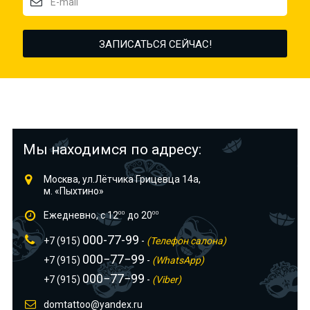
Мы находимся по адресу:
Москва, ул.Лётчика Грицевца 14а,
м. «Пыхтино»
Ежедневно, с 12
00
до 20
00
000-77-99
+7 (915)
-
(Телефон салона)
000−77−99
+7 (915)
-
(WhatsApp)
000−77−99
+7 (915)
-
(Viber)
domtattoo@yandex.ru